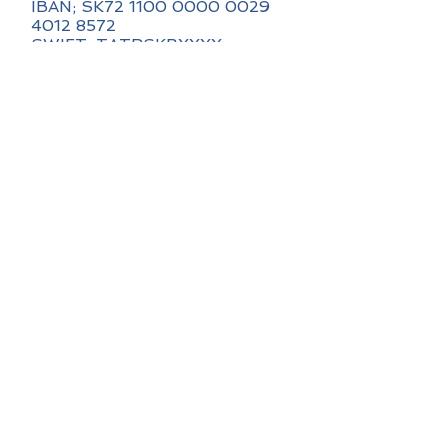
IBAN; SK72
1100 0000 0029
4012
8572
SWIFT; TATRSKBXXXX
4 DÔVODY
REZERVUJTE U NÁS
1.
Cestovanie po Európe s chutným
jedlom
2.
Priateľský servis
3.
Vytvorte si vlastné spomienky