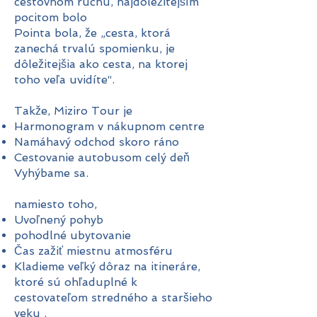
cestovnom ruchu, najdôležitejším
pocitom bolo
Pointa bola, že „cesta, ktorá
zanechá trvalú spomienku, je
dôležitejšia ako cesta, na ktorej
toho veľa uvidíte“.
Takže, Miziro Tour je
Harmonogram v nákupnom centre
Namáhavý odchod skoro ráno
Cestovanie autobusom celý deň
Vyhýbame sa.
namiesto toho,
Uvoľnený pohyb
pohodlné ubytovanie
Čas zažiť miestnu atmosféru
Kladieme veľký dôraz na
itineráre,
ktoré sú ohľaduplné k
cestovateľom stredného a staršieho
veku
.