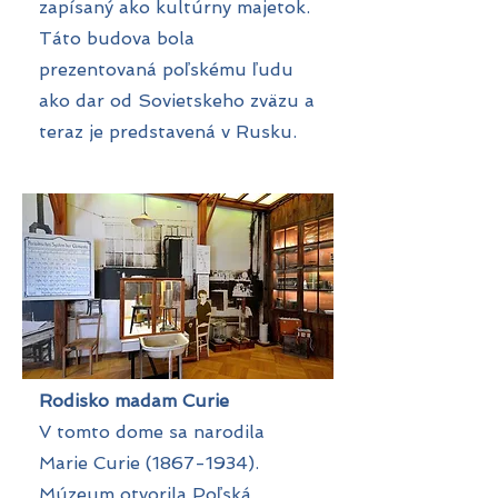
zapísaný ako kultúrny majetok.
Táto budova bola
prezentovaná poľskému ľudu
ako dar od Sovietskeho zväzu a
teraz je predstavená v Rusku.
Rodisko madam Curie
V tomto dome sa narodila
Marie Curie
(1867-1934)
.
Múzeum otvorila Poľská