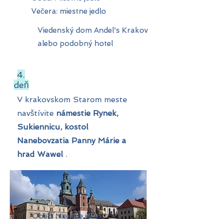
Večera: miestne jedlo
Viedenský dom Andel's Krakov
alebo podobný hotel
4.
deň
V krakovskom Starom meste
navštívite
námestie Rynek,
Sukiennicu, kostol
Nanebovzatia Panny Márie a
hrad Wawel
.
Obed: Miestne jedlo