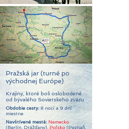
Pražská jar (turné po
východnej Európe)
Krajiny, ktoré boli oslobodené
od bývalého Sovietskeho zväzu
Obdobie cesty:
8 nocí a 9 dní
miestne
Navštívené mestá:
Nemecko
(Berlín, Drážďany),
Poľsko
(Poznaň,