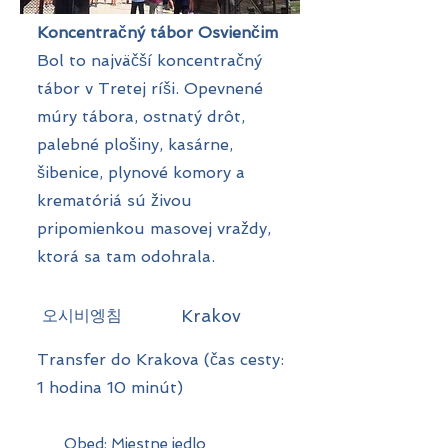
Koncentračný tábor Osvienčim
Bol to najväčší koncentračný
tábor v Tretej ríši. Opevnené
múry tábora, ostnatý drôt,
palebné plošiny, kasárne,
šibenice, plynové komory a
krematóriá sú živou
pripomienkou masovej vraždy,
ktorá sa tam odohrala.
오시비엥침
Krakov
Transfer do Krakova (čas cesty:
1 hodina 10 minút)
Obed: Miestne jedlo