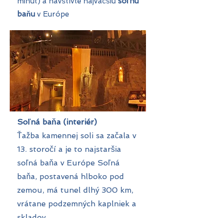
minút) a navštívte najväčšiu
soľnú
baňu
v Európe
Soľná baňa (interiér)
Ťažba kamennej soli sa začala v
13. storočí a je to najstaršia
soľná baňa v Európe Soľná
baňa, postavená hlboko pod
zemou, má tunel dlhý 300 km,
vrátane podzemných kaplniek a
skladov.