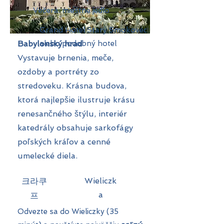
Večera: miestne jedlo
Grand Hotel Starý Smokovec
Babylonský hrad
alebo podobný hotel
Vystavuje brnenia, meče,
ozdoby a portréty zo
stredoveku. Krásna budova,
ktorá najlepšie ilustruje krásu
renesančného štýlu, interiér
katedrály obsahuje sarkofágy
poľských kráľov a cenné
umelecké diela.
크라쿠
Wieliczk
a
프
Odvezte sa do Wieliczky (35