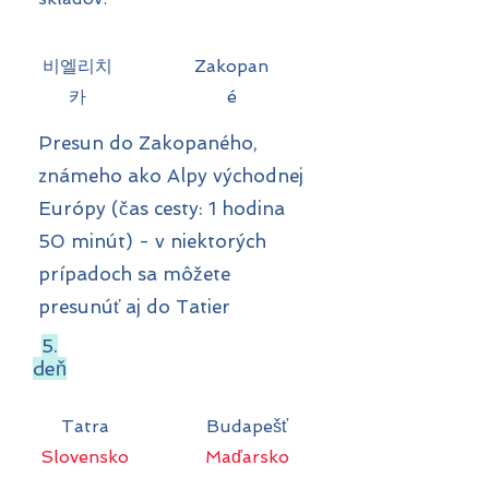
비엘리치
Zakopan
카
é
Presun do Zakopaného,
známeho ako Alpy východnej
Európy (čas cesty: 1 hodina
50 minút) - v niektorých
prípadoch sa môžete
presunúť aj do Tatier
5.
deň
Tatra
Budapešť
Slovensko
Maďarsko