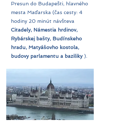
Presun do Budapešti, hlavného
mesta Maďarska (čas cesty: 4
hodiny 20 minút návšteva
Citadely, Námestia hrdinov,
Rybárskej bašty, Budínskeho
hradu, Matyášovho kostola,
budovy parlamentu a baziliky
).
Budova Národného
zhromaždenia