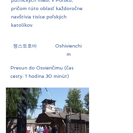
pútnických miest v Poľsku,
pričom túto oblasť každoročne
navštívia tisíce poľských
katolíkov.
​쳉스토호바
Oshivienchi
m
Presun do Osvienčimu (čas
cesty: 1 hodina 30 minút)