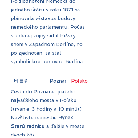
Po zjednotení Nemecka do
jedného štátu v roku 1871 sa
plánovala výstavba budovy
nemeckého parlamentu. Počas
studenej vojny sídlil Ríšsky
snem v Západnom Berlíne, no
po zjednotení sa stal
symbolickou budovou Berlína.
베를린
Poznaň
Poľsko
Cesta do Poznane, piateho
najväčšieho mesta v Poľsku
(trvanie: 3 hodiny a 10 minút)
Navštívte námestie
Rynek
,
Starú radnicu
a ďalšie v meste
dvoch kôz.