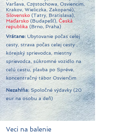
Varšava, Częstochowa, Osviencim,
Krakov, Wieliczka, Zakopané),
Slovensko
(Tatry, Bratislava),
Maďarsko
(Budapešť),
Česká
republika
(Brno, Praha)
Vrátane:
Ubytovanie počas celej
cesty, strava počas celej cesty
,
kórejský sprievodca, miestny
sprievodca, súkromné vozidlo na
celú cestu, plavba po Spréve,
koncentračný tábor Osvienčim
Nezahŕňa:
Spoločné výdavky (20
eur na osobu a deň)
Veci na balenie