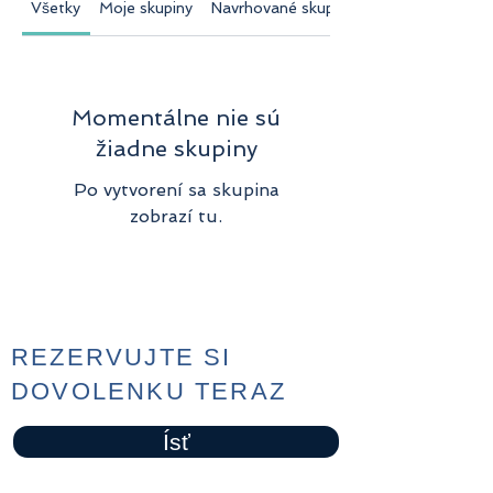
Všetky
Moje skupiny
Navrhované skupiny
Momentálne nie sú
žiadne skupiny
Po vytvorení sa skupina
zobrazí tu.
REZERVUJTE SI
DOVOLENKU TERAZ
Ísť