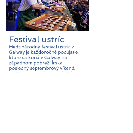
Festival ustríc
Medzinárodný festival ustríc v
Galway je každoročné podujatie,
ktoré sa koná v Galway na
západnom pobreží Írska
posledný septembrový víkend,
prvý mesiac sezóny ustríc. Táto
udalosť, ktorá sa začala v roku
1954, je duchovným dieťaťom
manažéra hotela Great Southern
Briana Collinsa a teraz je hlavnou
každoročnou udalosťou.
domovská stránka galwayského festivalu ustríc
REZERVUJTE SI