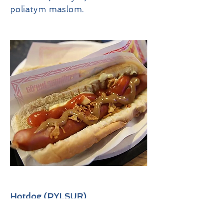
poliatym maslom.
Hotdog (PYLSUR)
Typické islandské pouličné jedlo,