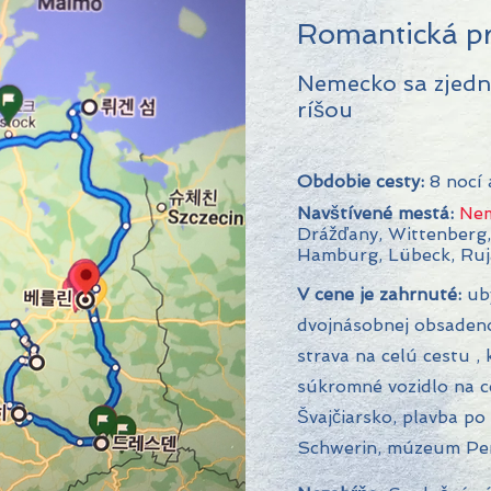
Romantická pr
Nemecko sa zjedn
ríšou
Obdobie cesty:
8 nocí 
Navštívené mestá:
Ne
Drážďany, Wittenberg,
Hamburg, Lübeck, Ruj
V cene je zahrnuté:
uby
dvojnásobnej obsadenos
strava na celú cestu
,
súkromné vozidlo na c
Švajčiarsko, plavba po
Schwerin, múzeum P