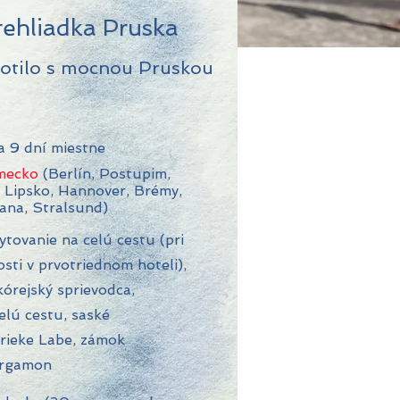
ehliadka Pruska
otilo s mocnou Pruskou
a 9 dní miestne
mecko
(Berlín, Postupim,
 Lipsko, Hannover, Brémy,
ana, Stralsund)
tovanie na celú cestu (pri
ti v prvotriednom hoteli),
 kórejský sprievodca,
elú cestu, saské
 rieke Labe, zámok
ergamon