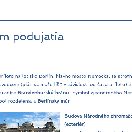
m podujatia
rílete na letisko Berlín, hlavné mesto Nemecka, sa stret
evodcom (plán sa môže líšiť v závislosti od času príletu)
 uvidíte
Brandenburskú bránu
, symbol zjednoteného Ne
bol rozdelenia a
Berlínsky múr
.
Budova Národného zhromažd
(exteriér)