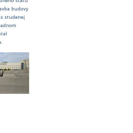
edného štátu
tavba budovy
s studenej
ápadnom
stal
.