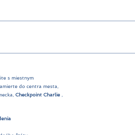
nite s miestnym
 Zamierte do centra mesta,
mecka,
Checkpoint Charlie
,
enia