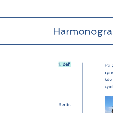
Harmonogra
1. deň
Po p
spri
kde
sym
Berlín