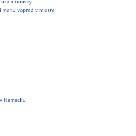
iare a tenisky.
i menu vopred v mieste
 v Nemecku