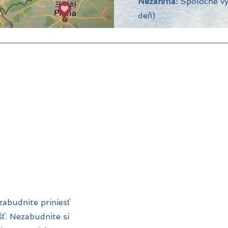
Nezahŕňa:
Spoločné vý
deň)
zabudnite priniesť
šť. Nezabudnite si