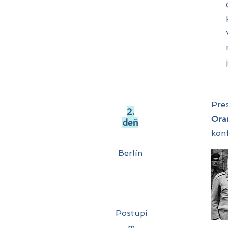
Pre
2.
Ora
deň
konf
Berlín
Postupi
m