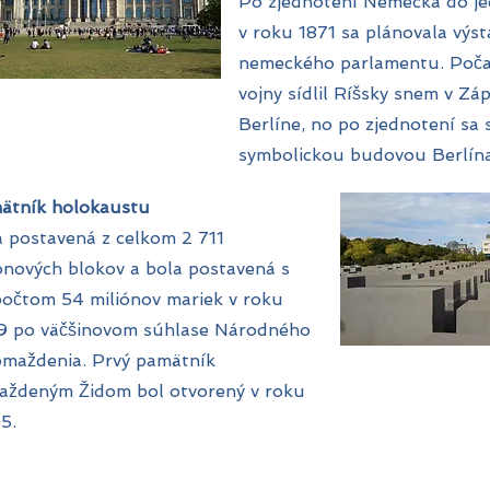
Po zjednotení Nemecka do j
v roku 1871 sa plánovala výs
nemeckého parlamentu. Poča
vojny sídlil Ríšsky snem v Z
Berlíne, no po zjednotení sa 
symbolickou budovou Berlína
ätník holokaustu
 postavená z celkom 2 711
ónových blokov a bola postavená s
počtom 54 miliónov mariek v roku
9 po väčšinovom súhlase Národného
omaždenia. Prvý pamätník
raždeným Židom bol otvorený v roku
5.