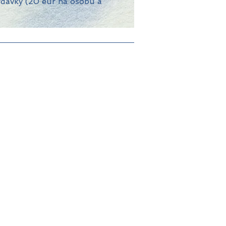
davky (20 eur na osobu a