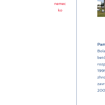
nemec
ko
Pam
Bola
bet
roz
199
zhr
zav
200