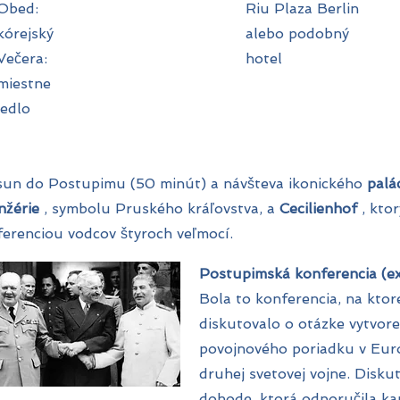
Obed:
Riu Plaza Berlin
kórejský
alebo podobný
Večera:
hotel
miestne
jedlo
sun do Postupimu (50 minút) a návšteva ikonického
palá
nžérie
, symbolu Pruského kráľovstva, a
Cecilienhof
, kto
erenciou vodcov štyroch veľmocí.
Postupimská konferencia (ex
Bola to konferencia, na ktore
diskutovalo o otázke vytvore
povojnového poriadku v Eur
druhej svetovej vojne. Disku
dohode, ktorá odporučila ka