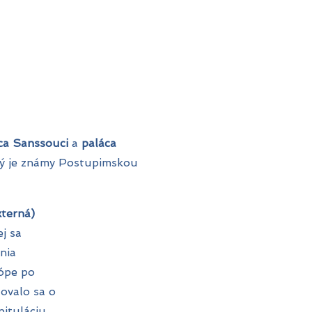
ca Sanssouci
a
paláca
rý je známy Postupimskou
terná)
j sa
nia
ópe po
tovalo sa o
pituláciu