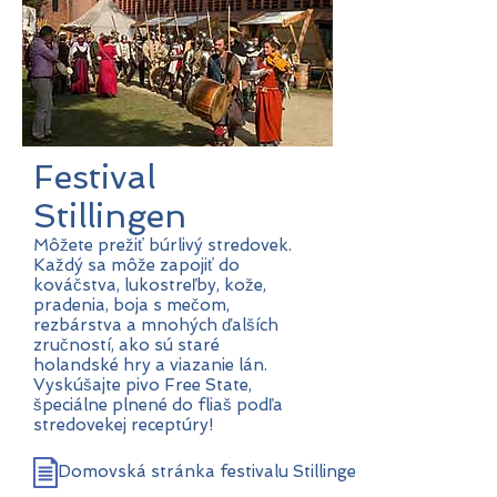
Festival
Stillingen
Môžete prežiť búrlivý stredovek.
Každý sa môže zapojiť do
kováčstva, lukostreľby, kože,
pradenia, boja s mečom,
rezbárstva a mnohých ďalších
zručností, ako sú staré
holandské hry a viazanie lán.
Vyskúšajte pivo Free State,
špeciálne plnené do fliaš podľa
stredovekej receptúry!
Domovská stránka festivalu Stillingen