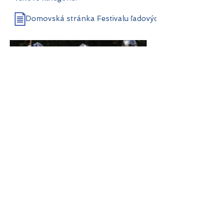
Domovská stránka Festivalu ľadových sôch
Stredoveký
európsky
festival
Návšteva stredovekého podujatia
Ter Apel je ako návšteva
stredovekej Európy. Rovnako
ako v roku 1465 zobrazuje
vojakov, trhovníkov,
remeselníkov a hudobníkov z tej
doby. Majú pocit, že prišli zo