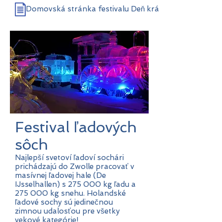
Domovská stránka festivalu Deň kráľa
Festival
ľadových
sôch
Najlepší svetoví ľadoví sochári
prichádzajú do Zwolle pracovať v
masívnej ľadovej hale (De
IJsselhallen) s 275 000 kg ľadu a
275 000 kg snehu. Holandské
ľadové sochy sú jedinečnou
zimnou udalosťou pre všetky
vekové kategórie!